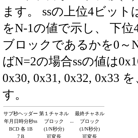
ます。 ssの上位4ビッ
をN-1の値で示し、 下
ブロックであるかを0～N
ばN=2の場合ssの値は0x1
0x30, 0x31, 0x32,
す。
サブ秒ヘッダー
第１チャネル
最終チャネル
...
年月日時分秒ss
ブロック
ブロック
BCD 各 1B
(1/N秒分)
(1/N秒分)
7 B
可変長
可変長